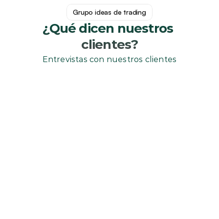
Grupo ideas de trading
¿Qué dicen nuestros 
clientes?
Entrevistas con nuestros clientes
 Sandra Ruiz Fernández
Llevo unos 4 meses con SV3, desde el 
inicio Yus fue muy claro, el contenido de 
la academia que he visto de momento es 
bastante bueno y me está ayudando a 
comprender mejor el mercado y el 
mundo del trading, y Yus en cuanto 
puede resuelve las dudas que tengo con 
audios y ejemplos que me ayudan 
mucho, además de dar consejos sobre 
inversión si de los pides de una forma 