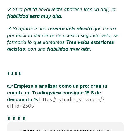
Si la pauta envolvente aparece tras un doji, la 
📌 
fiabilidad será muy alta
.
Si aparece una 
tercera vela alcista
 que cierra 
📌 
por encima del cierre de nuestra segunda vela, se 
formaría lo que llamamos 
Tres velas exteriores 
alcistas
, con una 
fiabilidad muy alta.
⬇️ ⬇️ ⬇️ ⬇️
👉 Empieza a analizar como un pro: crea tu 
cuenta en Tradingview consigue 15 $ de 
descuento 📉 
https://es.tradingview.com/?
aff_id=23051
⬆ ⬆ ⬆ ⬆