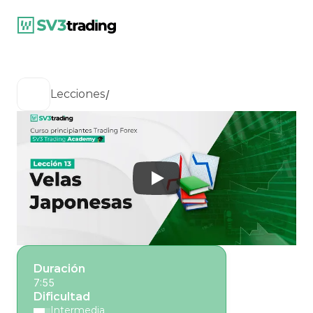
/
Lecciones
Duración
7:55
Dificultad
Intermedia