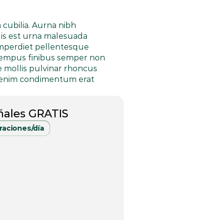
cubilia. Aurna nibh 
uis est urna malesuada 
Imperdiet pellentesque 
 tempus finibus semper non 
 mollis pulvinar rhoncus 
a enim condimentum erat 
ñales GRATIS
raciones/día