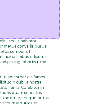
t. Iaculis habitant 
or metus convallis purus 
netus semper ut 
acinia finibus ridiculus 
dipiscing lobortis urna. 
ullamcorper dis fames. 
citudin cubilia nostra 
tur urna. Curabitur in 
 Mauris quam senectus 
 nunc ornare neque purus. 
m accumsan. Aliquet 