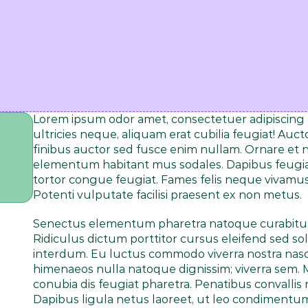
Lorem ipsum odor amet, consectetuer adipiscing eli
ultricies neque, aliquam erat cubilia feugiat! Auct
finibus auctor sed fusce enim nullam. Ornare et 
elementum habitant mus sodales. Dapibus feugiat l
tortor congue feugiat. Fames felis neque vivamus a
Potenti vulputate facilisi praesent ex non metus.
Senectus elementum pharetra natoque curabitur 
Ridiculus dictum porttitor cursus eleifend sed solli
interdum. Eu luctus commodo viverra nostra nasce
himenaeos nulla natoque dignissim; viverra sem.
conubia dis feugiat pharetra. Penatibus convallis
Dapibus ligula netus laoreet, ut leo condimentu