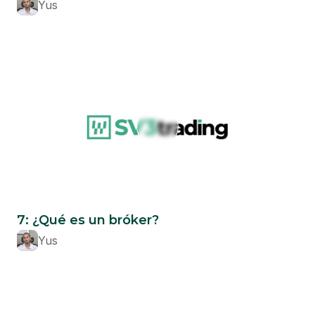
Yus
Beginner
7: ¿Qué es un bróker?
Yus